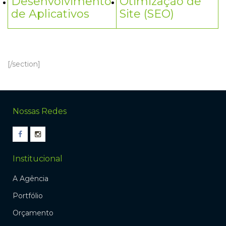
Desenvolvimento
Otimização de
de Aplicativos
Site (SEO)
[/section]
Nossas Redes
Institucional
A Agência
Portfólio
Orçamento