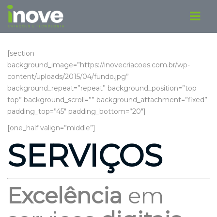
[section
background_image=”https://inovecriacoes.com.br/wp-
content/uploads/2015/04/fundo.jpg”
background_repeat=”repeat” background_position=”top
top” background_scroll=”” background_attachment=”fixed”
padding_top=”45″ padding_bottom=”20″]
[one_half valign=”middle”]
SERVIÇOS
Excelência
em