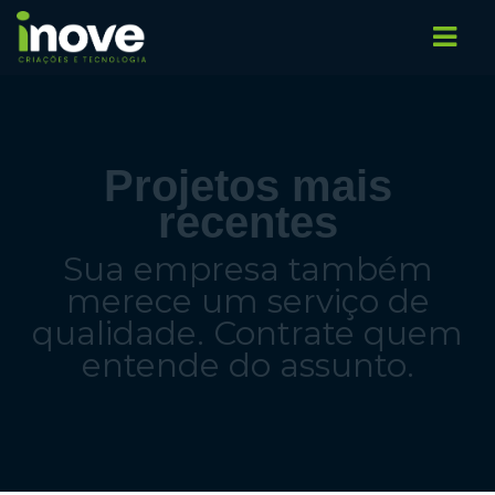
Projetos mais
recentes
Sua empresa também
merece um serviço de
qualidade. Contrate quem
entende do assunto.