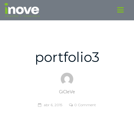
portfolio3
GiCleVe
abr 6, 2015
0 Comment