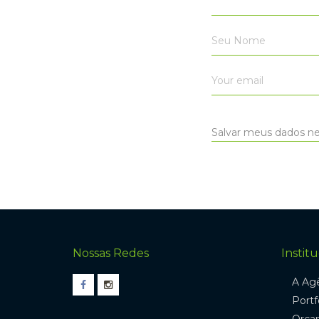
Salvar meus dados ne
Nossas Redes
Institu
A Ag
Portf
Orça