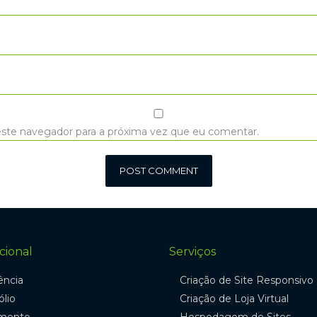
ste navegador para a próxima vez que eu comentar.
cional
Serviços
ência
Criação de Site Responsivo
ólio
Criação de Loja Virtual
mento
Hospedagem de Sites