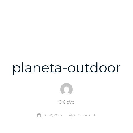
E
A AGÊNCIA
SERVIÇOS
PORTFÓLIO
CONTATO
planeta-outdoor
GiCleVe
out 2, 2018
0 Comment