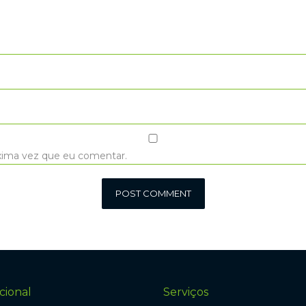
xima vez que eu comentar.
cional
Serviços